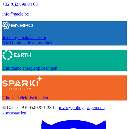
+32 (0)2 899 04 68
info@gaele.be
Je energiemakelaar voor
KMO, industrie en overheid
Duurzame energieoplossingen
Ultrasnel elektrisch laden
© Gaele - BE 0540.921.389 -
privacy policy
-
algemene
voorwaarden