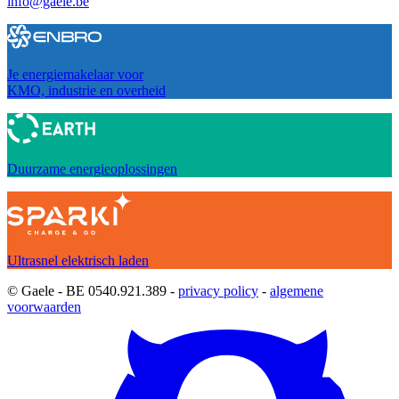
info@gaele.be
Je energiemakelaar voor
KMO, industrie en overheid
Duurzame energieoplossingen
Ultrasnel elektrisch laden
© Gaele - BE 0540.921.389 -
privacy policy
-
algemene
voorwaarden